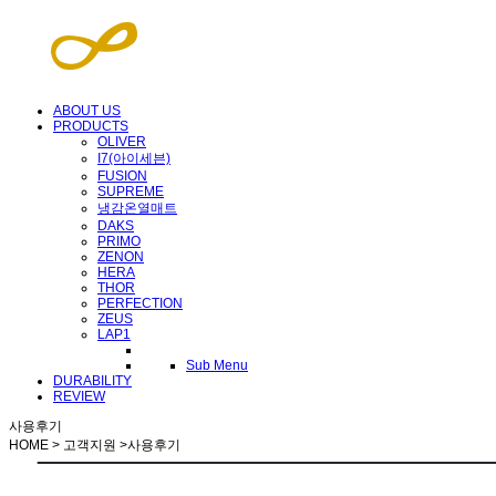
ABOUT US
PRODUCTS
OLIVER
I7(아이세븐)
FUSION
SUPREME
냉감온열매트
DAKS
PRIMO
ZENON
HERA
THOR
PERFECTION
ZEUS
LAP1
Sub Menu
DURABILITY
REVIEW
사용후기
HOME > 고객지원 >
사용후기