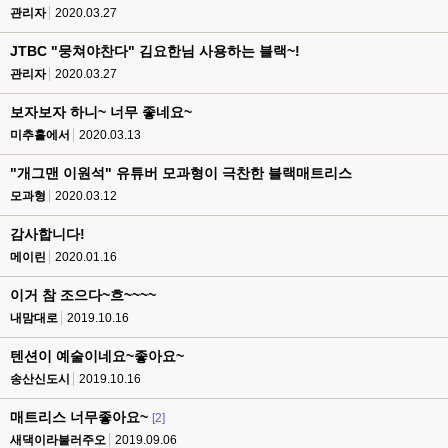
관리자
2020.03.27
JTBC "뭉쳐야찬다" 김요한님 사용하는 블랙~!
관리자
2020.03.27
보자보자 하니~ 너무 좋네요~
미추홀에서
2020.03.13
"개그맨 이원석" 유튜버 모과형이 극찬한 블랙매트리스
모과형
2020.03.12
감사합니다!
메이린
2020.01.16
이거 참 조으다~흐~~~~
내맘대로
2019.10.16
텐션이 예술이네요~좋아요~
송산신도시
2019.10.16
매트리스 너무좋아요~
[2]
새댁이라불러주오
2019.09.06