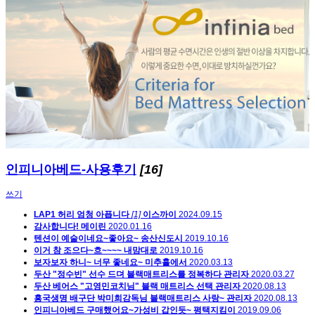
인피니아베드-사용후기
[16]
쓰기
LAP1 허리 엄청 아픕니다
[1]
이스까이
2024.09.15
감사합니다!
메이린
2020.01.16
텐션이 예술이네요~좋아요~
송산신도시
2019.10.16
이거 참 조으다~흐~~~~
내맘대로
2019.10.16
보자보자 하니~ 너무 좋네요~
미추홀에서
2020.03.13
두산 "정수빈" 선수 드뎌 블랙매트리스를 정복하다
관리자
2020.03.27
두산 베어스 "고영민코치님" 블랙 매트리스 선택
관리자
2020.08.13
흥국생명 배구단 박미희감독님 블랙매트리스 사랑~
관리자
2020.08.13
인피니아베드 구매했어요~가성비 갑인듯~
평택지킴이
2019.09.06