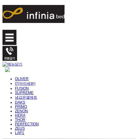
OLIVER
I7(아이세븐)
FUSION
SUPREME
냉감온열매트
DAKS
PRIMO
ZENON
HERA
THOR
PERFECTION
ZEUS
LAP1