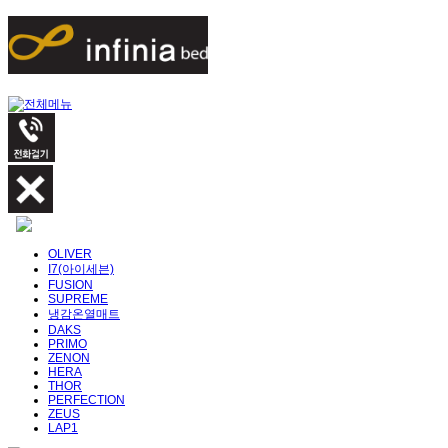
OLIVER
I7(아이세븐)
FUSION
SUPREME
냉감온열매트
DAKS
PRIMO
ZENON
HERA
THOR
PERFECTION
ZEUS
LAP1