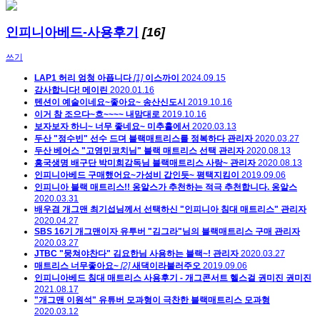
인피니아베드-사용후기
[16]
쓰기
LAP1 허리 엄청 아픕니다
[1]
이스까이
2024.09.15
감사합니다!
메이린
2020.01.16
텐션이 예술이네요~좋아요~
송산신도시
2019.10.16
이거 참 조으다~흐~~~~
내맘대로
2019.10.16
보자보자 하니~ 너무 좋네요~
미추홀에서
2020.03.13
두산 "정수빈" 선수 드뎌 블랙매트리스를 정복하다
관리자
2020.03.27
두산 베어스 "고영민코치님" 블랙 매트리스 선택
관리자
2020.08.13
흥국생명 배구단 박미희감독님 블랙매트리스 사랑~
관리자
2020.08.13
인피니아베드 구매했어요~가성비 갑인듯~
평택지킴이
2019.09.06
인피니아 블랙 매트리스!! 옹알스가 추천하는 적극 추천합니다.
옹알스
2020.03.31
배우겸 개그맨 최기섭님께서 선택하신 "인피니아 침대 매트리스"
관리자
2020.04.27
SBS 16기 개그맨이자 유투버 "김그라"님의 블랙매트리스 구매
관리자
2020.03.27
JTBC "뭉쳐야찬다" 김요한님 사용하는 블랙~!
관리자
2020.03.27
매트리스 너무좋아요~
[2]
새댁이라불러주오
2019.09.06
인피니아베드 침대 매트리스 사용후기 - 개그콘서트 헬스걸 권미진
권미진
2021.08.17
"개그맨 이원석" 유튜버 모과형이 극찬한 블랙매트리스
모과형
2020.03.12