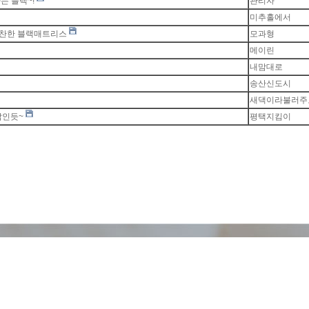
는 블랙~!
관리자
미추홀에서
극찬한 블랙매트리스
모과형
메이린
내맘대로
송산신도시
새댁이라불러주
갑인듯~
평택지킴이