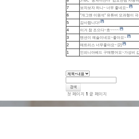
8
JTBC "뭉쳐야찬다" 김요한님 사용하
7
보자보자 하니~ 너무 좋네요~
6
"개그맨 이원석" 유튜버 모과형이 
5
감사합니다!
4
이거 참 조으다~흐~~~~
3
텐션이 예술이네요~좋아요~
2
매트리스 너무좋아요~
[2]
1
인피니아베드 구매했어요~가성비 
검색
첫 페이지
1
끝 페이지