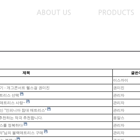
ABOUT US
PRODUCTS
제목
글쓴
이스까이
 - 개그콘서트 헬스걸 권미진
권미진
매트리스 선택
관리자
매트리스 사랑~
관리자
 "인피니아 침대 매트리스"
관리자
 추천하는 적극 추천합니다.
옹알스
리스를 정복하다
관리자
그라"님의 블랙매트리스 구매
관리자