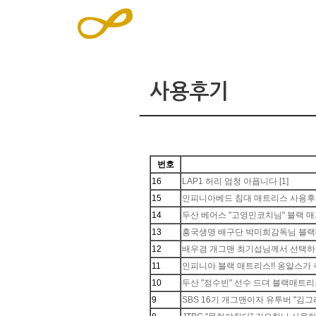
사용후기
번호
16
LAP1 허리 엄청 아픕니다
[1]
15
인피니아베드 침대 매트리스 사용후기
14
두산 베어스 "고영민코치님" 블랙 
13
흥국생명 배구단 박미희감독님 블랙
12
배우겸 개그맨 최기섭님께서 선택하신
11
인피니아 블랙 매트리스!! 옹알스가
10
두산 "정수빈" 선수 드뎌 블랙매트
9
SBS 16기 개그맨이자 유투버 "김