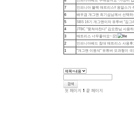
8
인피니아베드 구매했어요~가성비 갑
7
인피니아 블랙 매트리스!! 옹알스가
6
배우겸 개그맨 최기섭님께서 선택하신
5
SBS 16기 개그맨이자 유투버 "김
4
JTBC "뭉쳐야찬다" 김요한님 사용하
3
매트리스 너무좋아요~
[2]
2
인피니아베드 침대 매트리스 사용후기
1
"개그맨 이원석" 유튜버 모과형이 
검색
첫 페이지
1
끝 페이지