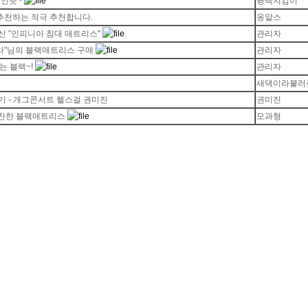
인듯~
평택지킴이
 추천하는 적극 추천합니다.
옹알스
 "인피니아 침대 매트리스"
관리자
그라"님의 블랙매트리스 구매
관리자
는 블랙~!
관리자
새댁이라불러
 - 개그콘서트 헬스걸 권미진
권미진
극찬한 블랙매트리스
모과형