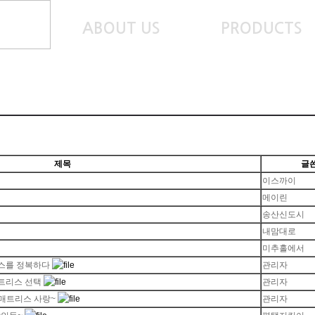
ABOUT US
PRODUCTS
제목
글
이스까이
메이린
송산신도시
내맘대로
미추홀에서
리스를 정복하다
관리자
매트리스 선택
관리자
매트리스 사랑~
관리자