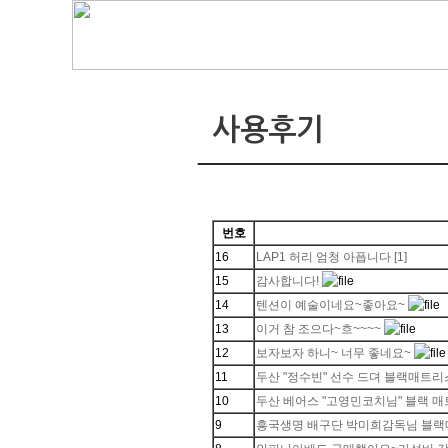
사용후기
번호
16
LAP1 허리 엄청 아픕니다
[1]
15
감사합니다!
14
텐션이 예술이네요~좋아요~
13
이거 참 조으다~흐~~~~
12
보자보자 하니~ 너무 좋네요~
11
두산 "정수빈" 선수 드뎌 블랙매트
10
두산 베어스 "고영민코치님" 블랙 
9
흥국생명 배구단 박미희감독님 블랙