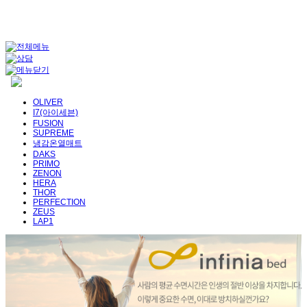
OLIVER
I7(아이세븐)
FUSION
SUPREME
냉감온열매트
DAKS
PRIMO
ZENON
HERA
THOR
PERFECTION
ZEUS
LAP1