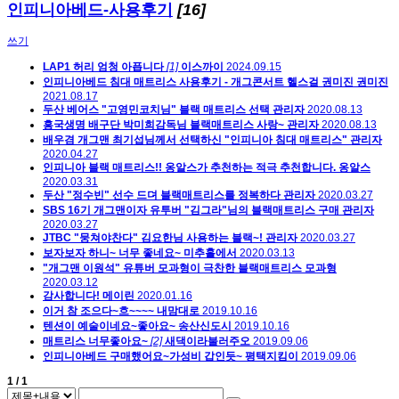
인피니아베드-사용후기
[16]
쓰기
LAP1 허리 엄청 아픕니다
[1]
이스까이
2024.09.15
인피니아베드 침대 매트리스 사용후기 - 개그콘서트 헬스걸 권미진
권미진
2021.08.17
두산 베어스 "고영민코치님" 블랙 매트리스 선택
관리자
2020.08.13
흥국생명 배구단 박미희감독님 블랙매트리스 사랑~
관리자
2020.08.13
배우겸 개그맨 최기섭님께서 선택하신 "인피니아 침대 매트리스"
관리자
2020.04.27
인피니아 블랙 매트리스!! 옹알스가 추천하는 적극 추천합니다.
옹알스
2020.03.31
두산 "정수빈" 선수 드뎌 블랙매트리스를 정복하다
관리자
2020.03.27
SBS 16기 개그맨이자 유투버 "김그라"님의 블랙매트리스 구매
관리자
2020.03.27
JTBC "뭉쳐야찬다" 김요한님 사용하는 블랙~!
관리자
2020.03.27
보자보자 하니~ 너무 좋네요~
미추홀에서
2020.03.13
"개그맨 이원석" 유튜버 모과형이 극찬한 블랙매트리스
모과형
2020.03.12
감사합니다!
메이린
2020.01.16
이거 참 조으다~흐~~~~
내맘대로
2019.10.16
텐션이 예술이네요~좋아요~
송산신도시
2019.10.16
매트리스 너무좋아요~
[2]
새댁이라불러주오
2019.09.06
인피니아베드 구매했어요~가성비 갑인듯~
평택지킴이
2019.09.06
1 / 1