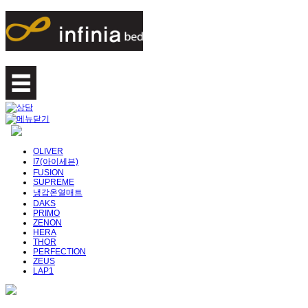
OLIVER
I7(아이세븐)
FUSION
SUPREME
냉감온열매트
DAKS
PRIMO
ZENON
HERA
THOR
PERFECTION
ZEUS
LAP1