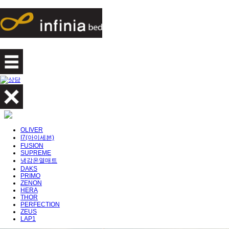
OLIVER
I7(아이세븐)
FUSION
SUPREME
냉감온열매트
DAKS
PRIMO
ZENON
HERA
THOR
PERFECTION
ZEUS
LAP1