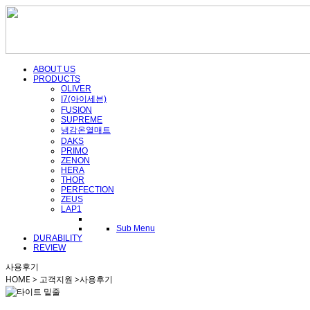
ABOUT US
PRODUCTS
OLIVER
I7(아이세븐)
FUSION
SUPREME
냉감온열매트
DAKS
PRIMO
ZENON
HERA
THOR
PERFECTION
ZEUS
LAP1
Sub Menu
DURABILITY
REVIEW
사용후기
HOME > 고객지원 >
사용후기