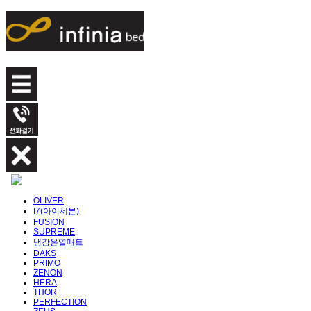
OLIVER
I7(아이세븐)
FUSION
SUPREME
냉감온열매트
DAKS
PRIMO
ZENON
HERA
THOR
PERFECTION