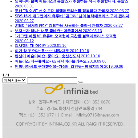
인피니아 블랙 매트리스!! 옹알스가 추천하는 적극 추천합니다.
옹알스
2020.03.31
두산 "정수빈" 선수 드뎌 블랙매트리스를 정복하다
관리자
2020.03.27
SBS 16기 개그맨이자 유투버 "김그라"님의 블랙매트리스 구매
관리자
2020.03.27
JTBC "뭉쳐야찬다" 김요한님 사용하는 블랙~!
관리자
2020.03.27
보자보자 하니~ 너무 좋네요~
미추홀에서
2020.03.13
"개그맨 이원석" 유튜버 모과형이 극찬한 블랙매트리스
모과형
2020.03.12
감사합니다!
메이린
2020.01.16
이거 참 조으다~흐~~~~
내맘대로
2019.10.16
텐션이 예술이네요~좋아요~
송산신도시
2019.10.16
매트리스 너무좋아요~
[2]
새댁이라불러주오
2019.09.06
인피니아베드 구매했어요~가성비 갑인듯~
평택지킴이
2019.09.06
1 / 1