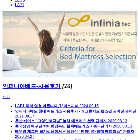
ZEUS
LAP1
인피니아베드-사용후기
[16]
쓰기
LAP1 허리 엄청 아픕니다
[1]
이스까이
2024.09.15
인피니아베드 침대 매트리스 사용후기 - 개그콘서트 헬스걸 권미진
권미진
2021.08.17
두산 베어스 "고영민코치님" 블랙 매트리스 선택
관리자
2020.08.13
흥국생명 배구단 박미희감독님 블랙매트리스 사랑~
관리자
2020.08.13
배우겸 개그맨 최기섭님께서 선택하신 "인피니아 침대 매트리스"
관리자
2020.04.27