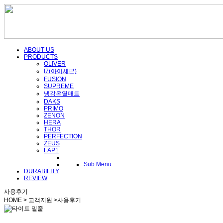
ABOUT US
PRODUCTS
OLIVER
I7(아이세븐)
FUSION
SUPREME
냉감온열매트
DAKS
PRIMO
ZENON
HERA
THOR
PERFECTION
ZEUS
LAP1
Sub Menu
DURABILITY
REVIEW
사용후기
HOME > 고객지원 >
사용후기