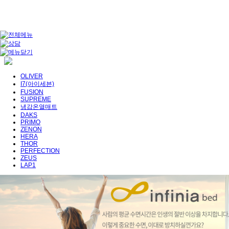
OLIVER
I7(아이세븐)
FUSION
SUPREME
냉감온열매트
DAKS
PRIMO
ZENON
HERA
THOR
PERFECTION
ZEUS
LAP1