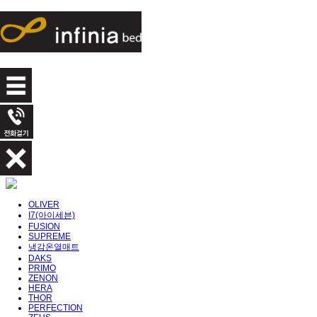
OLIVER
I7(아이세븐)
FUSION
SUPREME
냉감온열매트
DAKS
PRIMO
ZENON
HERA
THOR
PERFECTION