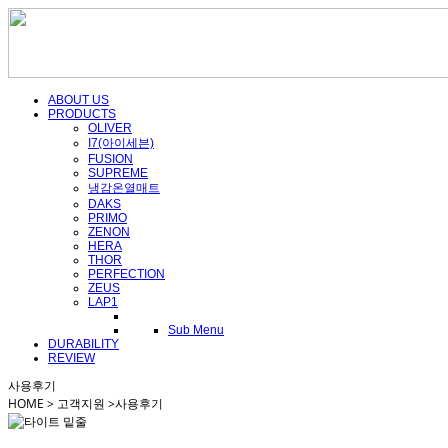
ABOUT US
PRODUCTS
OLIVER
I7(아이세븐)
FUSION
SUPREME
냉감온열매트
DAKS
PRIMO
ZENON
HERA
THOR
PERFECTION
ZEUS
LAP1
Sub Menu
DURABILITY
REVIEW
사용후기
HOME > 고객지원 >
사용후기