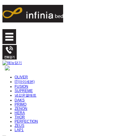
OLIVER
I7(아이세븐)
FUSION
SUPREME
냉감온열매트
DAKS
PRIMO
ZENON
HERA
THOR
PERFECTION
ZEUS
LAP1