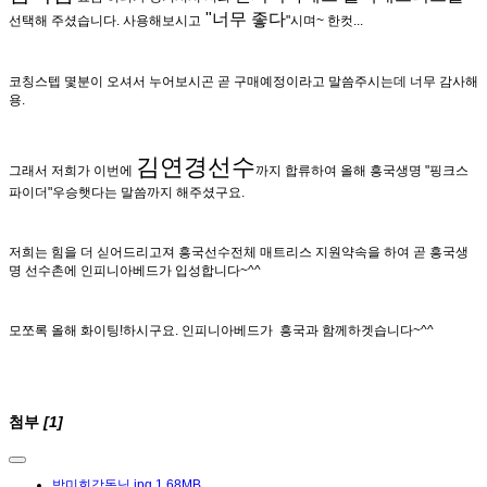
"너무 좋다
선택해 주셨습니다. 사용해보시고
"시며~ 한컷...
코칭스텝 몇분이 오셔서 누어보시곤 곧 구매예정이라고 말씀주시는데 너무 감사해
용.
김연경선수
그래서 저희가 이번에
까지 합류하여 올해 흥국생명 "핑크스
파이더"우승햇다는 말씀까지 해주셨구요.
저희는 힘을 더 싣어드리고져 흥국선수전체 매트리스 지원약속을 하여 곧 흥국생
명 선수촌에 인피니아베드가 입성합니다~^^
모쪼록 올해 화이팅!하시구요. 인피니아베드가 흥국과 함께하겟습니다~^^
첨부
[1]
박미희감독님.jpg
1.68MB