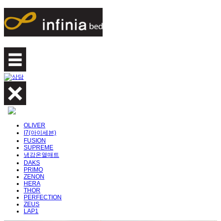
OLIVER
I7(아이세븐)
FUSION
SUPREME
냉감온열매트
DAKS
PRIMO
ZENON
HERA
THOR
PERFECTION
ZEUS
LAP1