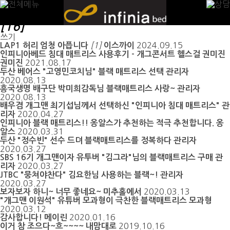
인피니아베드-사용후기
[16]
쓰기
[1]
2024.09.15
LAP1 허리 엄청 아픕니다
이스까이
인피니아베드 침대 매트리스 사용후기 - 개그콘서트 헬스걸 권미진
2021.08.17
권미진
두산 베어스 "고영민코치님" 블랙 매트리스 선택
관리자
2020.08.13
흥국생명 배구단 박미희감독님 블랙매트리스 사랑~
관리자
2020.08.13
배우겸 개그맨 최기섭님께서 선택하신 "인피니아 침대 매트리스"
관
2020.04.27
리자
인피니아 블랙 매트리스!! 옹알스가 추천하는 적극 추천합니다.
옹
2020.03.31
알스
두산 "정수빈" 선수 드뎌 블랙매트리스를 정복하다
관리자
2020.03.27
SBS 16기 개그맨이자 유투버 "김그라"님의 블랙매트리스 구매
관
2020.03.27
리자
JTBC "뭉쳐야찬다" 김요한님 사용하는 블랙~!
관리자
2020.03.27
2020.03.13
보자보자 하니~ 너무 좋네요~
미추홀에서
"개그맨 이원석" 유튜버 모과형이 극찬한 블랙매트리스
모과형
2020.03.12
2020.01.16
감사합니다!
메이린
2019.10.16
이거 참 조으다~흐~~~~
내맘대로